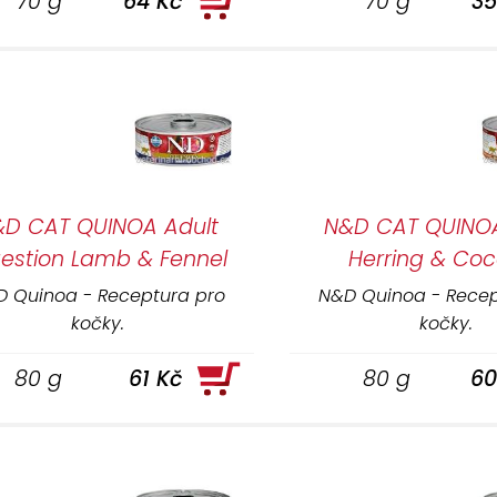
70 g
64 Kč
70 g
35
&D CAT QUINOA Adult
N&D CAT QUINOA
gestion Lamb & Fennel
Herring & Co
 Quinoa - Receptura pro
N&D Quinoa - Recep
kočky.
kočky.
80 g
61 Kč
80 g
60