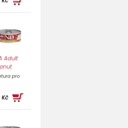
 Kč
 Adult
conut
tura pro
 Kč