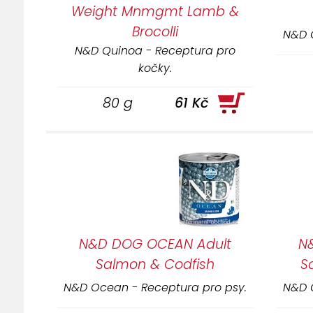
Weight Mnmgmt Lamb &
Brocolli
N&D 
N&D Quinoa - Receptura pro
kočky.
80 g
61 Kč
N&D DOG OCEAN Adult
N
Salmon & Codfish
S
N&D Ocean - Receptura pro psy.
N&D 