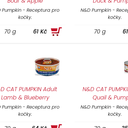
Boar & Apple
Duck & Pump
 Pumpkin - Receptura pro
N&D Pumpkin - Rece
kočky.
kočky.
70 g
61 Kč
70 g
6
D CAT PUMPKIN Adult
N&D CAT PUMPKI
Lamb & Blueberry
Quail & Pum
 Pumpkin - Receptura pro
N&D Pumpkin - Rece
kočky.
kočky.