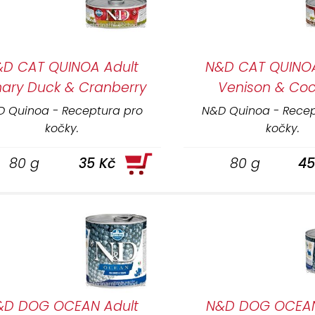
&D CAT QUINOA Adult
N&D CAT QUINOA
nary Duck & Cranberry
Venison & Co
 Quinoa - Receptura pro
N&D Quinoa - Recep
kočky.
kočky.
80 g
35 Kč
80 g
45
&D DOG OCEAN Adult
N&D DOG OCEAN