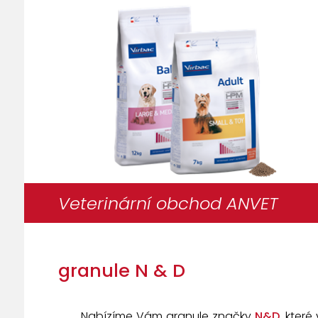
Veterinární obchod ANVET
granule N & D
Nabízíme Vám granule značky
N&D
, které