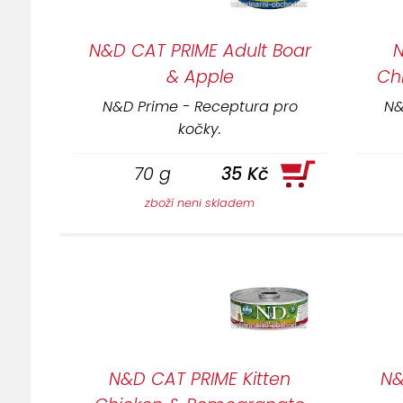
N&D CAT PRIME Adult Boar
N
& Apple
Ch
N&D Prime - Receptura pro
N&
kočky.
70 g
35 Kč
zboží neni skladem
N&D CAT PRIME Kitten
N&