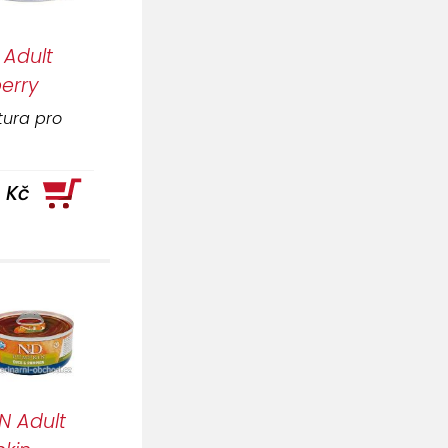
 Adult
erry
tura pro
1 Kč
N Adult