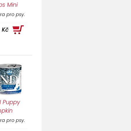
ps Mini
a pro psy.
 Kč
 Puppy
mpkin
a pro psy.