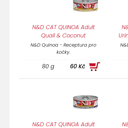
N&D CAT QUINOA Adult
N
Quail & Coconut
Uri
N&D Quinoa - Receptura pro
N&D
kočky.
80 g
60 Kč
N&D CAT QUINOA Adult
N