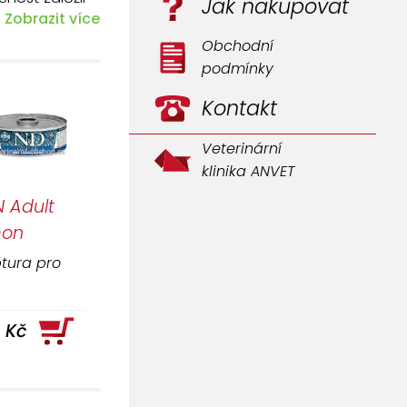
Jak nakupovat
Zobrazit více
oval ve vizi
Obchodní
podmínky
k, hormonů a
Kontakt
prasat, ryby
Veterinární
klinika ANVET
 Adult
mon
n)
tura pro
iny bez
 Kč