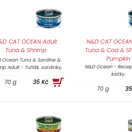
tních zdrojů masa
inerálů z kvalitního ovoce a zeleniny
ostmi pro cílený efekt
&D CAT OCEAN Adult
N&D CAT OCEAN 
 použité obiloviny v některých recepturách mají nižší gly
Tuna & Shrimp
Tuna & Cod & S
é
Pumpkin
 Ocean Tuna & Sardine &
eme Vám
profesionální konzultaci
, stačí nás
kontatkovat
N&D Ocean - Recep
mp Adult - Tuňák, sardinky,
kočky.
krevety.
70 g
35 Kč
70 g
35