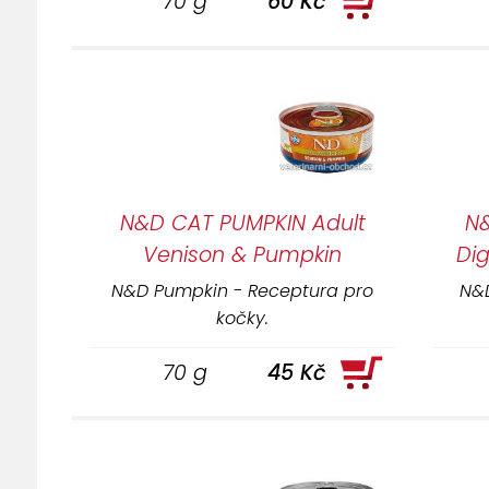
70 g
60 Kč
N&D CAT PUMPKIN Adult
N
Venison & Pumpkin
Di
N&D Pumpkin - Receptura pro
N&D
kočky.
70 g
45 Kč