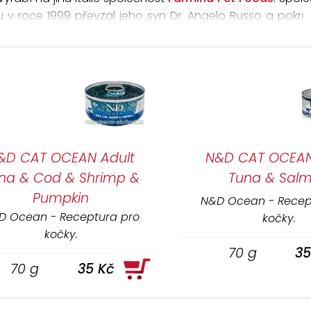
ou v roce 1999 převzal jeho syn Dr. Angelo Russo a pokrač
y a kočky
za použití kvalitních a čerstvých surovin.
sně před zpracováním a nepoužívá se žádných antibioti
 čerstvé
.
í N&D využívá kuřecí maso, jehněčí maso, maso z divokých 
&D CAT OCEAN Adult
N&D CAT OCEAN
na & Cod & Shrimp &
Tuna & Sal
iny živočišného původu, 30% ovoce a zelenina, 0% obilovi
Pumpkin
N&D Ocean - Recep
iny živočišného původu, 20% ovoce a zelenina, 20% obilov
D Ocean - Receptura pro
kočky.
kočky.
70 g
35
íky dodržení zásad:
70 g
35 Kč