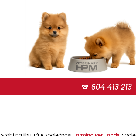
604 413 213
 vyrábí na jihu Itálie společnost
Farmina Pet Foods
. Spole