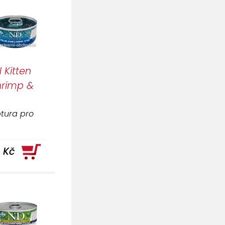
Kitten
kemický
hrimp &
tura pro
 Kč