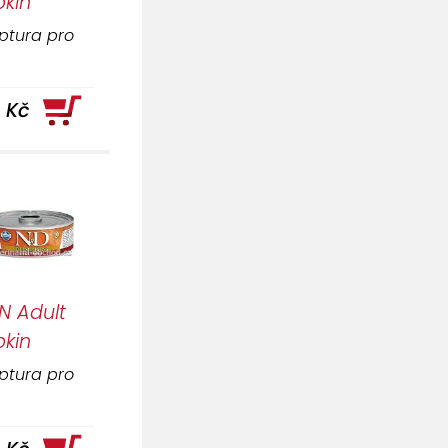
kin
ptura pro
1 Kč
N Adult
pkin
ptura pro