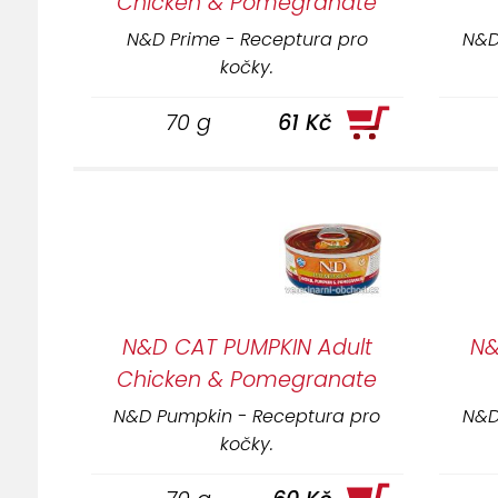
Chicken & Pomegranate
N&D Prime - Receptura pro
N&D
kočky.
70 g
61 Kč
N&D CAT PUMPKIN Adult
N&
Chicken & Pomegranate
N&D Pumpkin - Receptura pro
N&D
kočky.