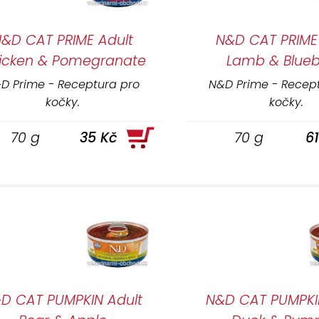
&D CAT PRIME Adult
N&D CAT PRIME
icken & Pomegranate
Lamb & Blueb
D Prime - Receptura pro
N&D Prime - Recep
kočky.
kočky.
70 g
35 Kč
70 g
6
D CAT PUMPKIN Adult
N&D CAT PUMPKI