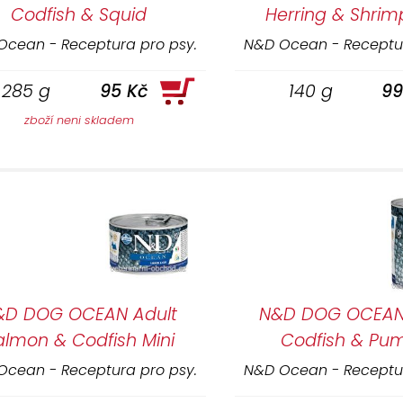
Codfish & Squid
Herring & Shrim
Ocean - Receptura pro psy.
N&D Ocean - Receptur
285 g
95 Kč
140 g
99
zboží neni skladem
&D DOG OCEAN Adult
N&D DOG OCEAN
almon & Codfish Mini
Codfish & Pu
Ocean - Receptura pro psy.
N&D Ocean - Receptur