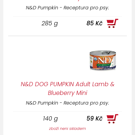
N&D Pumpkin - Receptura pro psy.
285 g
85 Kč
N&D DOG PUMPKIN Adult Lamb &
Blueberry Mini
N&D Pumpkin - Receptura pro psy.
140 g
59 Kč
zboží neni skladem