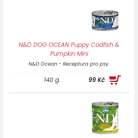
N&D DOG OCEAN Puppy Codfish &
Pumpkin Mini
N&D Ocean - Receptura pro psy.
140 g
99 Kč