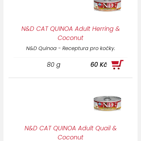
N&D CAT QUINOA Adult Herring &
Coconut
N&D Quinoa - Receptura pro kočky.
80 g
60 Kč
N&D CAT QUINOA Adult Quail &
Coconut