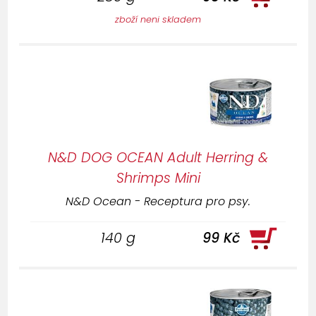
zboží neni skladem
N&D DOG OCEAN Adult Herring &
Shrimps Mini
N&D Ocean - Receptura pro psy.
140 g
99 Kč