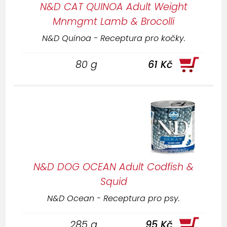
N&D CAT QUINOA Adult Weight
Mnmgmt Lamb & Brocolli
N&D Quinoa - Receptura pro kočky.
80 g
61 Kč
N&D DOG OCEAN Adult Codfish &
Squid
N&D Ocean - Receptura pro psy.
285 g
95 Kč