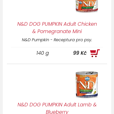
N&D DOG PUMPKIN Adult Chicken
& Pomegranate Mini
N&D Pumpkin - Receptura pro psy.
140 g
99 Kč
N&D DOG PUMPKIN Adult Lamb &
Blueberry