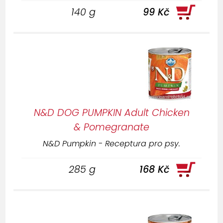
140 g
99 Kč
N&D DOG PUMPKIN Adult Chicken
& Pomegranate
N&D Pumpkin - Receptura pro psy.
285 g
168 Kč