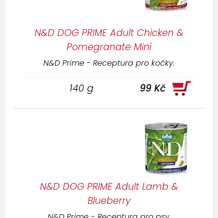
N&D DOG PRIME Adult Chicken &
Pomegranate Mini
N&D Prime - Receptura pro kočky.
140 g
99 Kč
N&D DOG PRIME Adult Lamb &
Blueberry
N&D Prime - Receptura pro psy.