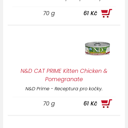
70 g
61 Kč
N&D CAT PRIME Kitten Chicken &
Pomegranate
N&D Prime - Receptura pro kočky.
70 g
61 Kč