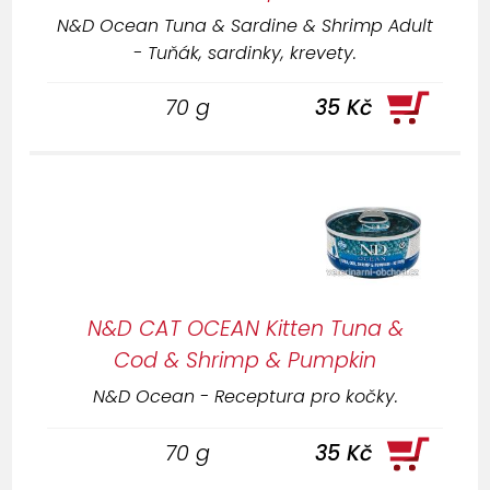
N&D Ocean Tuna & Sardine & Shrimp Adult
- Tuňák, sardinky, krevety.
70 g
35 Kč
N&D CAT OCEAN Kitten Tuna &
Cod & Shrimp & Pumpkin
N&D Ocean - Receptura pro kočky.
70 g
35 Kč