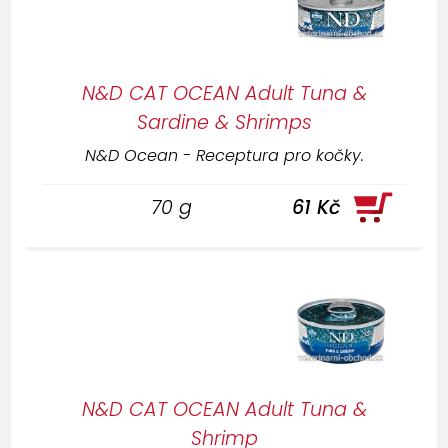
Potřebujete poradit s výběrem?
Poskytneme Vám
profesionální konzultaci
,
stačí nás
kontatkovat
N&D CAT OCEAN Adult Tuna &
Sardine & Shrimps
N&D Ocean - Receptura pro kočky.
70 g
61 Kč
N&D CAT OCEAN Adult Tuna &
Shrimp