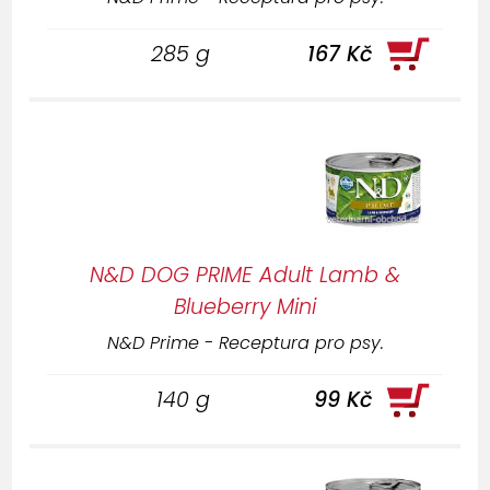
285 g
167 Kč
N&D DOG PRIME Adult Lamb &
Blueberry Mini
N&D Prime - Receptura pro psy.
140 g
99 Kč