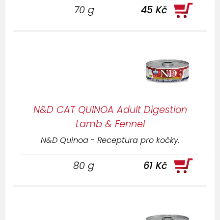
70 g
45 Kč
N&D CAT QUINOA Adult Digestion
Lamb & Fennel
N&D Quinoa - Receptura pro kočky.
80 g
61 Kč