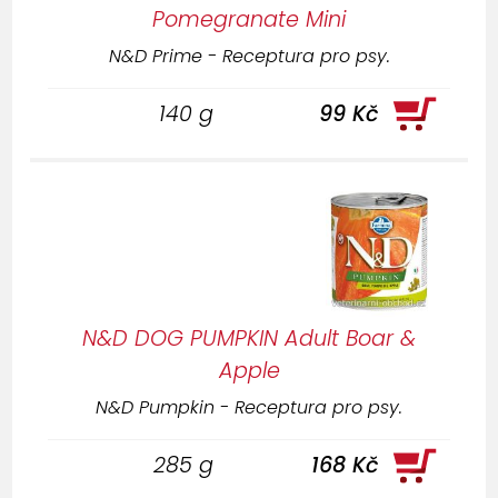
Pomegranate Mini
N&D Prime - Receptura pro psy.
140 g
99 Kč
N&D DOG PUMPKIN Adult Boar &
Apple
N&D Pumpkin - Receptura pro psy.
285 g
168 Kč