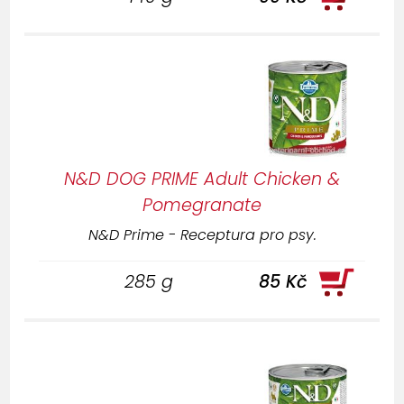
N&D DOG PRIME Adult Chicken &
Pomegranate
N&D Prime - Receptura pro psy.
285 g
85 Kč