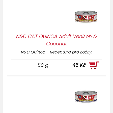
N&D CAT QUINOA Adult Venison &
Coconut
N&D Quinoa - Receptura pro kočky.
80 g
45 Kč