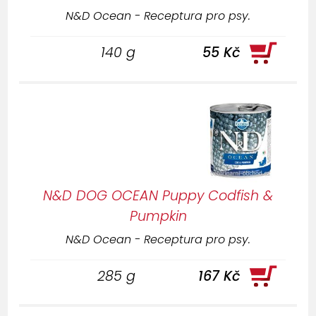
N&D Ocean - Receptura pro psy.
140 g
55 Kč
N&D DOG OCEAN Puppy Codfish &
Pumpkin
N&D Ocean - Receptura pro psy.
285 g
167 Kč