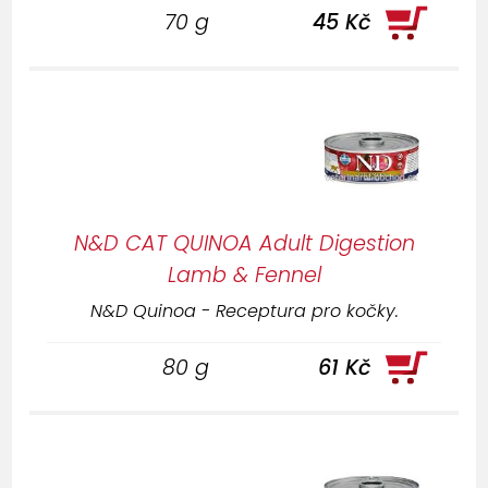
70 g
45 Kč
N&D CAT QUINOA Adult Digestion
Lamb & Fennel
N&D Quinoa - Receptura pro kočky.
80 g
61 Kč