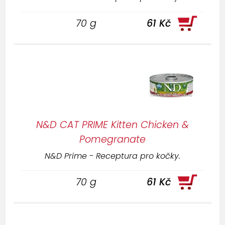
70 g
61 Kč
N&D CAT PRIME Kitten Chicken &
Pomegranate
N&D Prime - Receptura pro kočky.
70 g
61 Kč