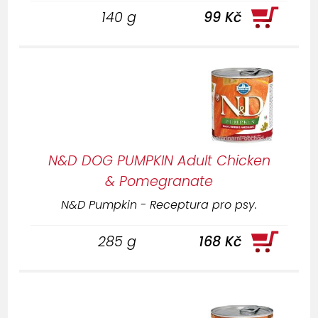
140 g
99 Kč
N&D DOG PUMPKIN Adult Chicken
& Pomegranate
N&D Pumpkin - Receptura pro psy.
285 g
168 Kč