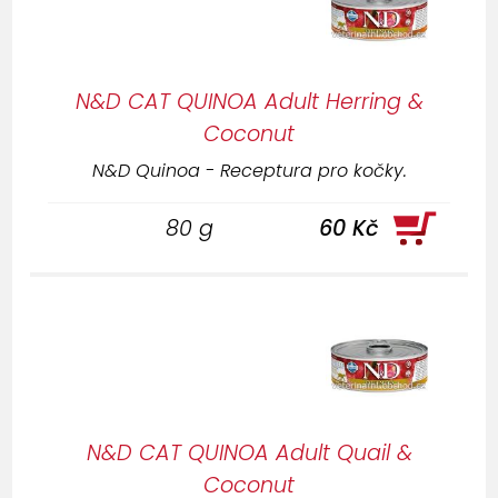
N&D CAT QUINOA Adult Herring &
Coconut
N&D Quinoa - Receptura pro kočky.
80 g
60 Kč
N&D CAT QUINOA Adult Quail &
Coconut