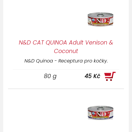
N&D CAT QUINOA Adult Venison &
Coconut
N&D Quinoa - Receptura pro kočky.
80 g
45 Kč