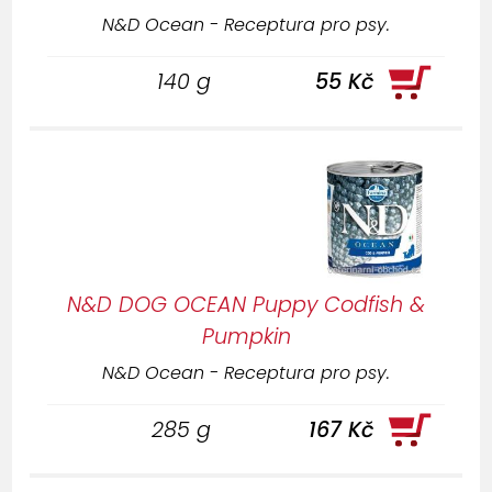
N&D Ocean - Receptura pro psy.
140 g
55 Kč
N&D DOG OCEAN Puppy Codfish &
Pumpkin
N&D Ocean - Receptura pro psy.
285 g
167 Kč