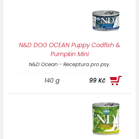
N&D DOG OCEAN Puppy Codfish &
Pumpkin Mini
N&D Ocean - Receptura pro psy.
140 g
99 Kč