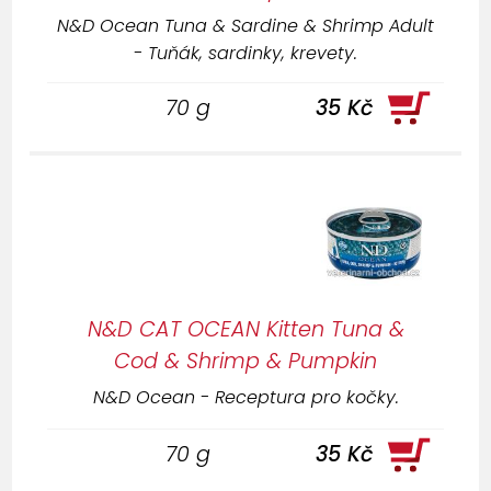
N&D Ocean Tuna & Sardine & Shrimp Adult
- Tuňák, sardinky, krevety.
70 g
35 Kč
N&D CAT OCEAN Kitten Tuna &
Cod & Shrimp & Pumpkin
N&D Ocean - Receptura pro kočky.
70 g
35 Kč