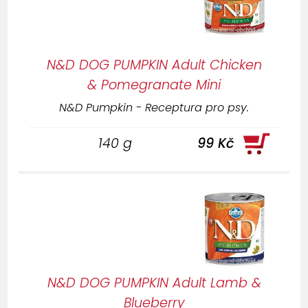
N&D DOG PUMPKIN Adult Chicken
& Pomegranate Mini
N&D Pumpkin - Receptura pro psy.
140 g
99 Kč
N&D DOG PUMPKIN Adult Lamb &
Blueberry