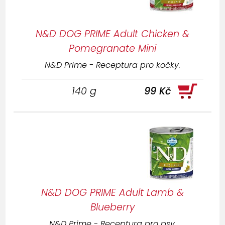
N&D DOG PRIME Adult Chicken &
Pomegranate Mini
N&D Prime - Receptura pro kočky.
140 g
99 Kč
N&D DOG PRIME Adult Lamb &
Blueberry
N&D Prime - Receptura pro psy.