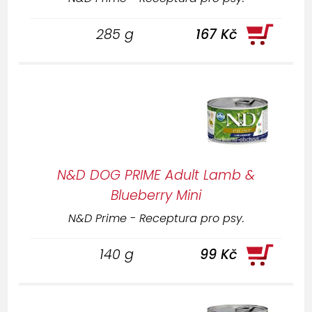
285 g
167 Kč
N&D DOG PRIME Adult Lamb &
Blueberry Mini
N&D Prime - Receptura pro psy.
140 g
99 Kč