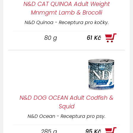
N&D CAT QUINOA Adult Weight
Mnmgmt Lamb & Brocolli
N&D Quinoa - Receptura pro kočky.
80 g
61 Kč
N&D DOG OCEAN Adult Codfish &
Squid
N&D Ocean - Receptura pro psy.
285 g
95 Kč