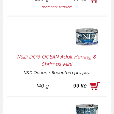
zboží neni skladem
N&D DOG OCEAN Adult Herring &
Shrimps Mini
N&D Ocean - Receptura pro psy.
140 g
99 Kč