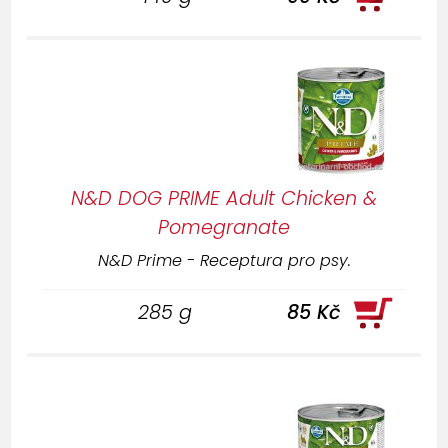
N&D DOG PRIME Adult Chicken &
Pomegranate
N&D Prime - Receptura pro psy.
285 g
85 Kč