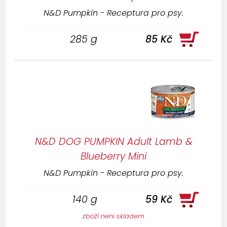
N&D Pumpkin - Receptura pro psy.
285 g
85 Kč
N&D DOG PUMPKIN Adult Lamb &
Blueberry Mini
N&D Pumpkin - Receptura pro psy.
140 g
59 Kč
zboží neni skladem