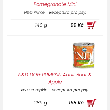
Pomegranate Mini
N&D Prime - Receptura pro psy.
140 g
99 Kč
N&D DOG PUMPKIN Adult Boar &
Apple
N&D Pumpkin - Receptura pro psy.
285 g
168 Kč