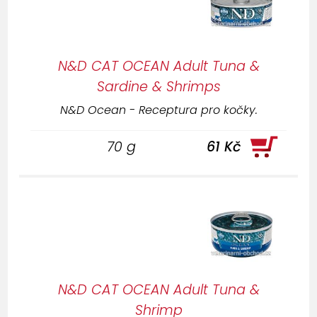
Potřebujete poradit s výběrem?
Poskytneme Vám
profesionální konzultaci
,
stačí nás
kontatkovat
N&D CAT OCEAN Adult Tuna &
Sardine & Shrimps
N&D Ocean - Receptura pro kočky.
70 g
61 Kč
N&D CAT OCEAN Adult Tuna &
Shrimp