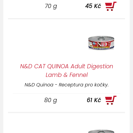
70 g
45 Kč
N&D CAT QUINOA Adult Digestion
Lamb & Fennel
N&D Quinoa - Receptura pro kočky.
80 g
61 Kč