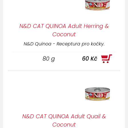
N&D CAT QUINOA Adult Herring &
Coconut
N&D Quinoa - Receptura pro kočky.
80 g
60 Kč
N&D CAT QUINOA Adult Quail &
Coconut