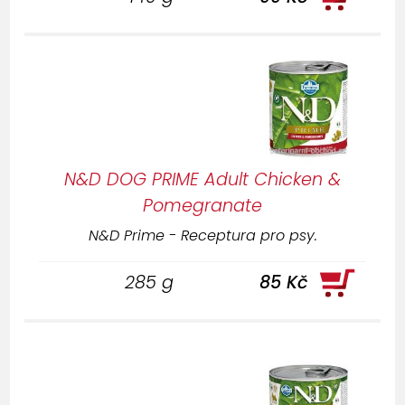
N&D DOG PRIME Adult Chicken &
Pomegranate
N&D Prime - Receptura pro psy.
285 g
85 Kč