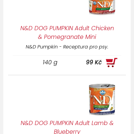
N&D DOG PUMPKIN Adult Chicken
& Pomegranate Mini
N&D Pumpkin - Receptura pro psy.
140 g
99 Kč
N&D DOG PUMPKIN Adult Lamb &
Blueberry