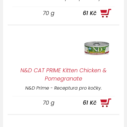
70 g
61 Kč
N&D CAT PRIME Kitten Chicken &
Pomegranate
N&D Prime - Receptura pro kočky.
70 g
61 Kč