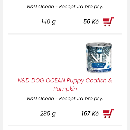
N&D Ocean - Receptura pro psy.
140 g
55 Kč
N&D DOG OCEAN Puppy Codfish &
Pumpkin
N&D Ocean - Receptura pro psy.
285 g
167 Kč