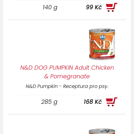
140 g
99 Kč
N&D DOG PUMPKIN Adult Chicken
& Pomegranate
N&D Pumpkin - Receptura pro psy.
285 g
168 Kč