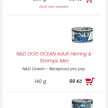
zboží neni skladem
N&D DOG OCEAN Adult Herring &
Shrimps Mini
N&D Ocean - Receptura pro psy.
140 g
99 Kč