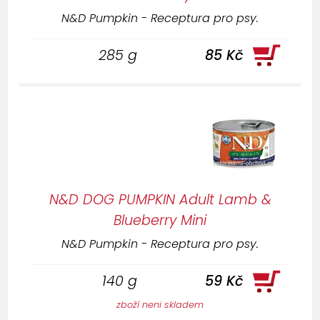
N&D Pumpkin - Receptura pro psy.
285 g
85 Kč
N&D DOG PUMPKIN Adult Lamb &
Blueberry Mini
N&D Pumpkin - Receptura pro psy.
140 g
59 Kč
zboží neni skladem