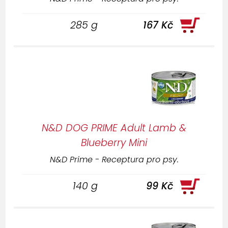
285 g
167 Kč
N&D DOG PRIME Adult Lamb &
Blueberry Mini
N&D Prime - Receptura pro psy.
140 g
99 Kč