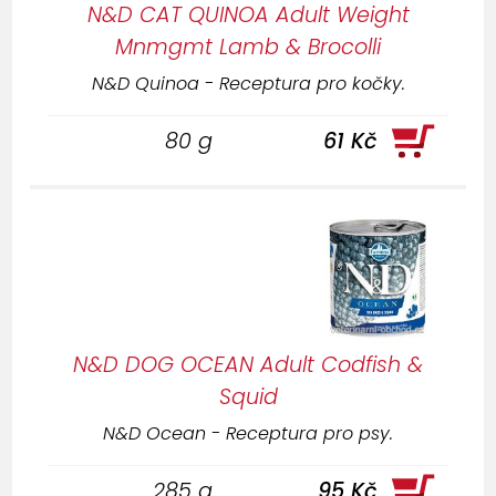
N&D CAT QUINOA Adult Weight
Mnmgmt Lamb & Brocolli
N&D Quinoa - Receptura pro kočky.
80 g
61 Kč
N&D DOG OCEAN Adult Codfish &
Squid
N&D Ocean - Receptura pro psy.
285 g
95 Kč