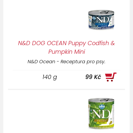
N&D DOG OCEAN Puppy Codfish &
Pumpkin Mini
N&D Ocean - Receptura pro psy.
140 g
99 Kč