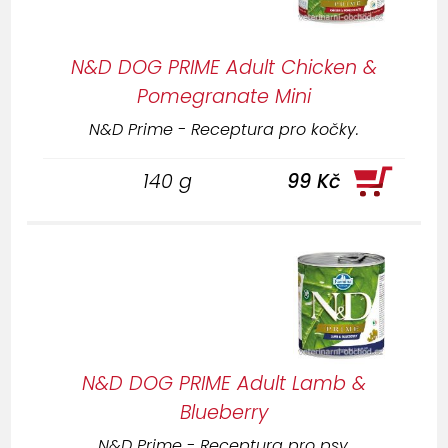
N&D DOG PRIME Adult Chicken &
Pomegranate Mini
N&D Prime - Receptura pro kočky.
140 g
99 Kč
N&D DOG PRIME Adult Lamb &
Blueberry
N&D Prime - Receptura pro psy.