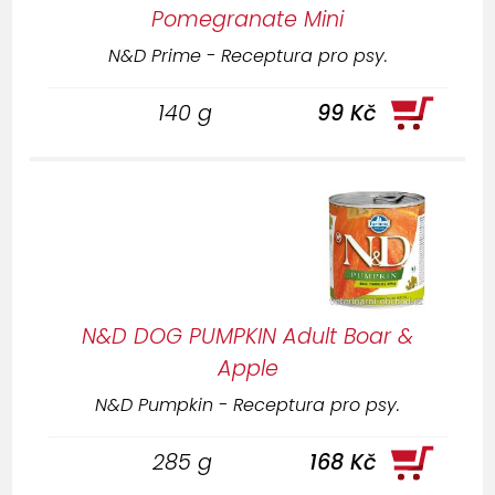
Pomegranate Mini
N&D Prime - Receptura pro psy.
140 g
99 Kč
N&D DOG PUMPKIN Adult Boar &
Apple
N&D Pumpkin - Receptura pro psy.
285 g
168 Kč