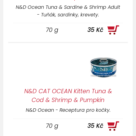
N&D Ocean Tuna & Sardine & Shrimp Adult
- Tuňák, sardinky, krevety.
70 g
35 Kč
N&D CAT OCEAN Kitten Tuna &
Cod & Shrimp & Pumpkin
N&D Ocean - Receptura pro kočky.
70 g
35 Kč