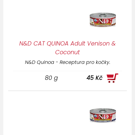
N&D CAT QUINOA Adult Venison &
Coconut
N&D Quinoa - Receptura pro kočky.
80 g
45 Kč