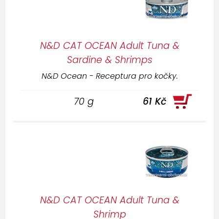
Potřebujete poradit s výběrem?
Poskytneme Vám
profesionální konzultaci
,
stačí nás
kontatkovat
N&D CAT OCEAN Adult Tuna &
Sardine & Shrimps
N&D Ocean - Receptura pro kočky.
70 g
61 Kč
N&D CAT OCEAN Adult Tuna &
Shrimp