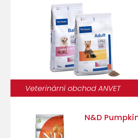
Veterinární obchod ANVET
N&D Pumpkin