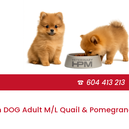
604 413 213
 DOG Adult M/L Quail & Pomegran