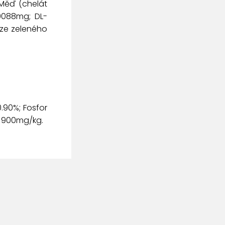
 Měď (chelát
0088mg; DL-
 ze zeleného
0.90%; Fosfor
t 900mg/kg.