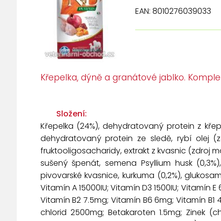
EAN: 8010276039033
Křepelka, dýně a granátové jablko. Komple
Složení:
Křepelka (24%), dehydratovaný protein z křepe
dehydratovaný protein ze sledě, rybí olej (z
fruktooligosacharidy, extrakt z kvasnic (zdroj
sušený špenát, semena Psyllium husk (0,3%)
pivovarské kvasnice, kurkuma (0,2%), glukosami
Vitamín A 15000IU; Vitamín D3 1500IU; Vitamín
Vitamín B2 7.5mg; Vitamín B6 6mg; Vitamín B1 4.
chlorid 2500mg; Betakaroten 1.5mg; Zinek (c