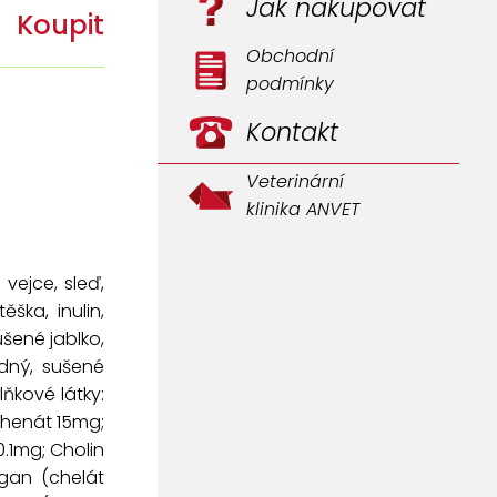
Jak nakupovat
Koupit
Obchodní
podmínky
Kontakt
Veterinární
klinika ANVET
vejce, sleď,
ška, inulin,
ušené jablko,
dný, sušené
lňkové látky:
thenát 15mg;
0.1mg; Cholin
ngan (chelát