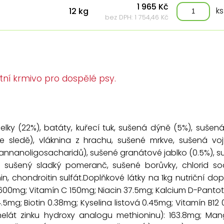
1 965 Kč
ks
12 kg
bez DPH: 1 754,46 Kč
tní krmivo pro dospělé psy.
lky (22%), batáty, kuřecí tuk, sušená dýně (5%), sušená 
e sledě), vláknina z hrachu, sušené mrkve, sušená vojtě
 mannanoligosacharidů), sušené granátové jablko (0.5%), s
, sušený sladký pomeranč, sušené borůvky, chlorid so
n, chondroitin sulfát.Doplňkové látky na 1kg nutriční dop
 E 600mg; Vitamín C 150mg; Niacin 37.5mg; Kalcium D-Panto
5mg; Biotin 0.38mg; Kyselina listová 0.45mg; Vitamín B12 
helát zinku hydroxy analogu methioninu): 163.8mg; Ma