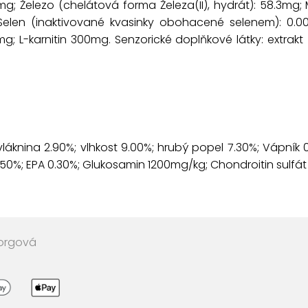
; Železo (chelátová forma Železa(II), hydrát): 58.3mg;
Selen (inaktivované kvasinky obohacené selenem): 0.0
mg; L-karnitin 300mg. Senzorické doplňkové látky: extrakt
vláknina 2.90%; vlhkost 9.00%; hrubý popel 7.30%; Vápník 
0%; EPA 0.30%; Glukosamin 1200mg/kg; Chondroitin sulfá
sorgová