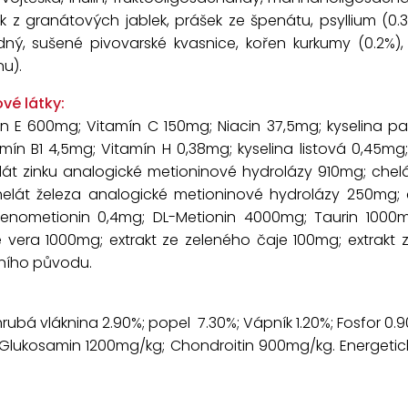
 z granátových jablek, prášek ze špenátu, psyllium (0.3
dný, sušené pivovarské kvasnice, kořen kurkumy (0.2%),
nu).
vé látky:
ín E 600mg; Vitamín C 150mg; Niacin 37,5mg; kyselina 
ín B1 4,5mg; Vitamín H 0,38mg; kyselina listová 0,45mg;
elát zinku analogické metioninové hydrolázy 910mg; ch
elát železa analogické metioninové hydrolázy 250mg; 
enometionin 0,4mg; DL-Metionin 4000mg; Taurin 1000mg
e vera 1000mg; extrakt ze zeleného čaje 100mg; extrakt 
dního původu.
; hrubá vláknina 2.90%; popel 7.30%; Vápník 1.20%; Fosfor 
; Glukosamin 1200mg/kg; Chondroitin 900mg/kg. Energeti