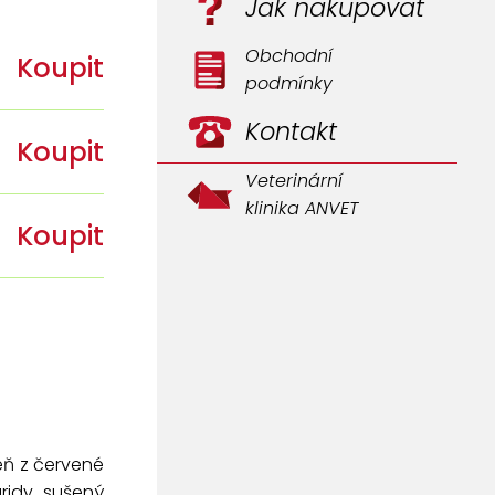
Jak nakupovat
Obchodní
Koupit
podmínky
Kontakt
Koupit
Veterinární
klinika ANVET
Koupit
eň z červené
ridy, sušený