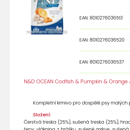
EAN: 8010276036513
EAN: 8010276036520
EAN: 8010276036537
N&D OCEAN Codfish & Pumpkin & Orange Ad
Kompletní krmivo pro dospělé psy malých 
Složení:
Čerstvá treska (25%), sušená treska (25%), hra
řepy, vláknina z hrášku, sušené mrkve, sušená