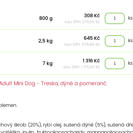
308 Kč
ks
800 g
bez DPH: 275,00 Kč
645 Kč
ks
2,5 kg
bez DPH: 575,89 Kč
1 316 Kč
ks
7 kg
bez DPH: 1 175,00 Kč
ult Mini Dog - Treska, dýně a pomeranč.
plemen.
chový škrob (20%), rybí olej, sušená dýně (5%), sušená dř
 vojtěška, inulin, fruktooligosacharidy, mannanoligosacha