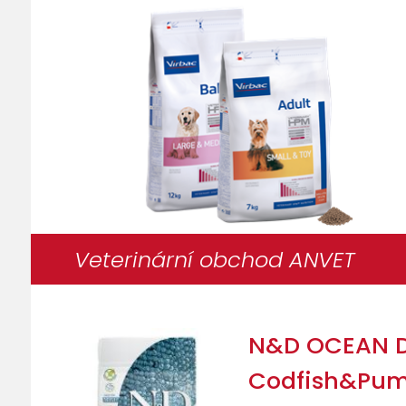
Veterinární obchod ANVET
N&D OCEAN D
Codfish&Pu