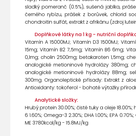
sladký pomeranč (0.5%), sušená jablka, prášek
černého rybízu, prášek z borůvek, chlorid so
chondroitin sulfát, extrakt z afrikánu (zdroj lutei
Doplňkové látky na 1 kg - nutriční doplňko
Vitamín A 15000MJ; Vitamín D3 1500MJ; Vitam
15mg; Vitamín B2 7,5mg; Vitamín B6 6mg; Vitam
0,1mg; cholin 2500mg; betakaroten 1,5mg; ch
analogické metioninové hydrolázy 380mg; ch
analogické metioninové hydrolázy 88mg; sel
300mg. Organoleptické přísady: Extrakt z alo
Antioxidanty: tokoferol - bohaté výtažky příro
Analytické složky:
Hrubý protein 30.00%; čisté tuky a oleje 18.00%
6 1.60%; Omega-3 2.30%; DHA 1.00%; EPA 0.70%
ME 3780kcal/kg - 15.8MJ/kg