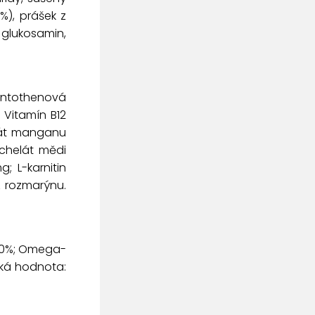
%), prášek z
 glukosamin,
pantothenová
 Vitamín B12
elát manganu
chelát mědi
; L-karnitin
z rozmarýnu.
0.90%; Omega-
cká hodnota: