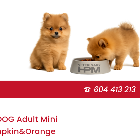
604 413 213
OG Adult Mini
mpkin&Orange