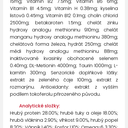
15mg; Vitamín B2 7.5mg; Vitamín B6 6mg;
Vitamín B1 4.5mg; Vitamín H 0.38mg; kyselina
listová 0.45mg; Vitamín B12 0.1mg; cholin chlorid
2500mg; betakaroten 1.5mg; chelát zinku
hydroxy analogu methioninu 910mg; chelát
manganu hydroxy analogu methioninu 380mg;
chelátová forma železa, hydrát 250mg; chelát
mědi hydroxy analogu methioninu 88mg;
inaktivované kvasinky obohacené selenem
0.40mg; DL-Metionin 4000mg; Taurin 1000mg; L-
karnitin 300mg. Senzorické doplňkové látky:
extrakt ze zeleného čaje 100mg, extrakt z
rozmarýnu. Antioxidanty: extrakt z vyšším
podílem tokoferolu přirozeného původu.
Analytické složky:
Hrubý protein 28.00%; hrubé tuky a oleje 18.00%;
hrubá vláknina 2.90%; vlhkost 9.00%, hrubý popel
8.20%; Vápník 1.40%; Fosfor 1.10%; Omega-6 3.30%;