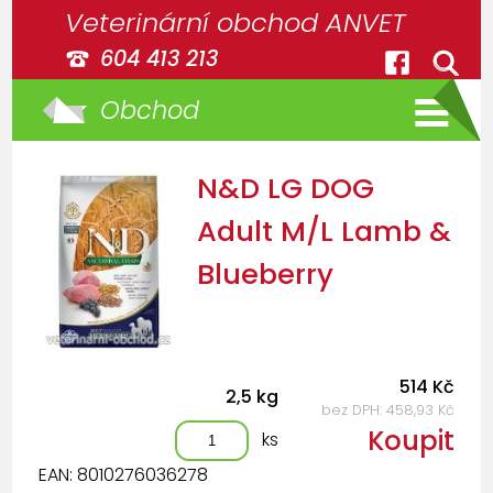
Veterinární obchod ANVET
604 413 213
Obchod
N&D LG DOG
Adult M/L Lamb &
Blueberry
514 Kč
2,5 kg
bez DPH: 458,93 Kč
Koupit
ks
EAN: 8010276036278