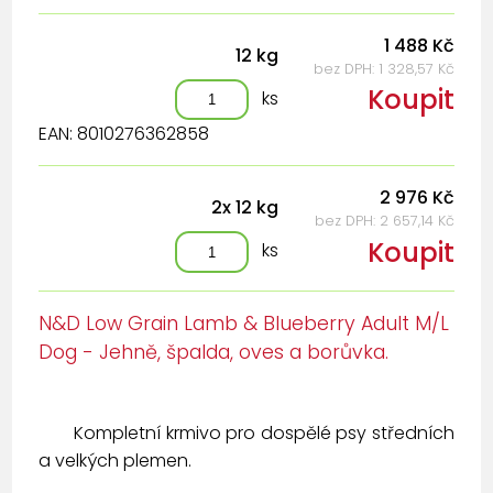
1 488 Kč
12 kg
bez DPH: 1 328,57 Kč
Koupit
ks
EAN: 8010276362858
2 976 Kč
2x 12 kg
bez DPH: 2 657,14 Kč
Koupit
ks
N&D Low Grain Lamb & Blueberry Adult M/L
Dog - Jehně, špalda, oves a borůvka.
Kompletní krmivo pro dospělé psy středních
a velkých plemen.