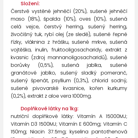
Složení:
Čerstvě vystěné jehněčí (20%), sušené jehněčí
maso (18%), špalda (10%), oves (10%), sušená
celá vejce, čerstvý herring, sušený herring,
živočišný tuk, rybí olej (ze sledě), sušené řepné
řízky, vláknina z hrášku, sušené mrkve, sušená
vojtěška, inulin, fruktooligosacharidy, extrakt z
kvasnic (zdroj mannanoligosacharidů), sušené
borůvky (0,5%), sušená jablka, sušené
granátové jablko, sušený sladký pomeranč,
sušený špenát, psyllium (0,3%), chlorid sodný,
sušené pivovarské kvasnice, kořen kurkumy
(0,2%), extrakt z aloe vera 1000mg.
Doplňkové látky na 1kg:
nutriční doplňkové látky: Vitamín A 15000MJ;
Vitamín D3 1500MJ; Vitamín E 600mg; Vitamín C
150mg; Niacin 37.5mg; kyselina pantothenová