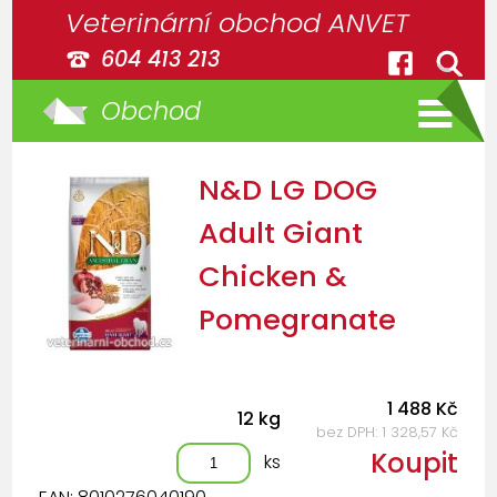
Veterinární obchod ANVET
604 413 213
Obchod
N&D LG DOG
Adult Giant
Chicken &
Pomegranate
1 488 Kč
12 kg
bez DPH: 1 328,57 Kč
Koupit
ks