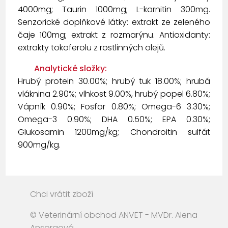
4000mg; Taurin 1000mg; L-karnitin 300mg.
Senzorické doplňkové látky: extrakt ze zeleného
čaje 100mg; extrakt z rozmarýnu. Antioxidanty:
extrakty tokoferolu z rostlinných olejů.
Analytické složky:
Hrubý protein 30.00%; hrubý tuk 18.00%; hrubá
vláknina 2.90%; vlhkost 9.00%, hrubý popel 6.80%;
Vápník 0.90%; Fosfor 0.80%; Omega-6 3.30%;
Omega-3 0.90%; DHA 0.50%; EPA 0.30%;
Glukosamin 1200mg/kg; Chondroitin sulfát
900mg/kg.
Chci vrátit zboží
© Veterinární obchod ANVET - MVDr. Alena
Ansorgová