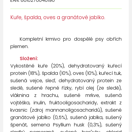
EAN: 8010276040190
Kuře, špalda, oves a granátové jablko.
Kompletní krmivo pro dospělé psy obřích
plemen.
Složení:
Vykostěné kuře (20%), dehydratovaný kuřecí
protein (18%), špalda (10%), oves (10%), kuřecí tuk,
sušená vejce, sleď, dehydratovaný protein ze
sledě, sušené řepné řízky, rybí olej (ze sledě),
vláknina z hrachu, sušené mrkve, sušená
vojtěška, inulin, fruktooligosacharidy, extrakt z
kvasnic (zdroj mannanoligosacharidů), sušené
granátové jablko (0,5%), sušená jablka, sušený
špenát, semena Psyllium husk (0,3%), sušený