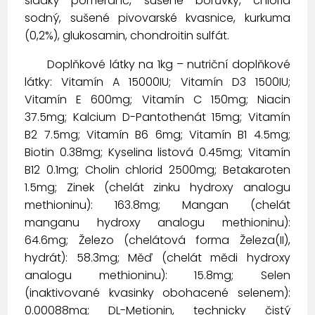
sladký pomeranč, sušené borůvky, chlorid
sodný, sušené pivovarské kvasnice, kurkuma
(0,2%), glukosamin, chondroitin sulfát.
Doplňkové látky na 1kg – nutriční doplňkové
látky: Vitamín A 15000IU; Vitamín D3 1500IU;
Vitamín E 600mg; Vitamín C 150mg; Niacin
37.5mg; Kalcium D-Pantothenát 15mg; Vitamín
B2 7.5mg; Vitamín B6 6mg; Vitamín B1 4.5mg;
Biotin 0.38mg; Kyselina listová 0.45mg; Vitamín
B12 0.1mg; Cholin chlorid 2500mg; Betakaroten
1.5mg; Zinek (chelát zinku hydroxy analogu
methioninu): 163.8mg; Mangan (chelát
manganu hydroxy analogu methioninu):
64.6mg; Železo (chelátová forma Železa(II),
hydrát): 58.3mg; Měď (chelát mědi hydroxy
analogu methioninu): 15.8mg; Selen
(inaktivované kvasinky obohacené selenem):
0.00088mg; DL-Metionin, technicky čistý