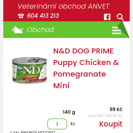
Veterinární obchod ANVET
604 413 213
Obchod
N&D DOG PRIME
Puppy Chicken &
Pomegranate
Mini
99 Kč
140 g
bez DPH: 88,39 Kč
Koupit
ks