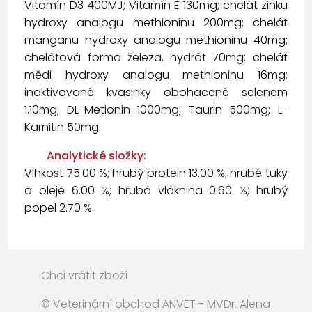
Vitamín D3 400MJ; Vitamín E 130mg; chelát zinku
hydroxy analogu methioninu 200mg; chelát
manganu hydroxy analogu methioninu 40mg;
chelátová forma železa, hydrát 70mg; chelát
mědi hydroxy analogu methioninu 16mg;
inaktivované kvasinky obohacené selenem
1.10mg; DL-Metionin 1000mg; Taurin 500mg; L-
Karnitin 50mg.
Analytické složky:
Vlhkost 75.00 %; hrubý protein 13.00 %; hrubé tuky
a oleje 6.00 %; hrubá vláknina 0.60 %; hrubý
popel 2.70 %.
Chci vrátit zboží
© Veterinární obchod ANVET - MVDr. Alena