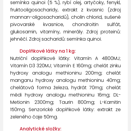
semínka quinoi (5 %), rybí olej, artyčoky, fenykl,
fruktooligosacharidy, extrakt z kvasnic (zdroj
mannan-oligosacharidů), cholin chlorid, sušené
pivovarské kvasnice, chondroitin sulfát,
glukosamin, vitamíny, minerály. Zdroj proteinů:
jehněčí. Zdroj sacharidů: semínka quinoi.
Doplňkové látky na 1 kg:
Nutriční doplňkové látky: Vitamín A 4800MJ;
Vitamín D3 320MJ; Vitamín E 160mg; chelát zinku
hydroxy analogu methioninu 200mg; chelát
manganu hydroxy analogu methioninu 40mg;
chelátová forma železa, hydrát 70mg; chelát
mědi hydroxy analogu methioninu 16mg; DL-
Metionin 2300mg; Taurin 800mg; L-Karnitin
150mg. Senzorické doplňkové látky: extrakt ze
zeleného čaje 50mg.
Analytické složky: