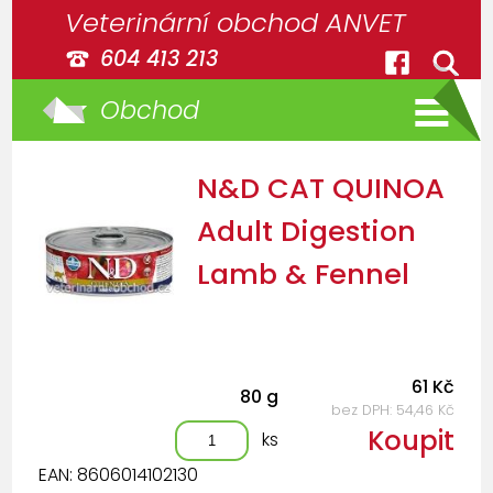
Veterinární obchod ANVET
604 413 213
Obchod
N&D CAT QUINOA
Adult Digestion
Lamb & Fennel
61 Kč
80 g
bez DPH: 54,46 Kč
Koupit
ks
EAN: 8606014102130