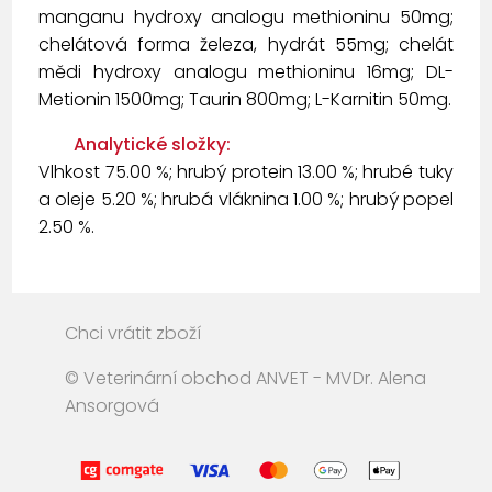
manganu hydroxy analogu methioninu 50mg;
chelátová forma železa, hydrát 55mg; chelát
mědi hydroxy analogu methioninu 16mg; DL-
Metionin 1500mg; Taurin 800mg; L-Karnitin 50mg.
Analytické složky:
Vlhkost 75.00 %; hrubý protein 13.00 %; hrubé tuky
a oleje 5.20 %; hrubá vláknina 1.00 %; hrubý popel
2.50 %.
Chci vrátit zboží
© Veterinární obchod ANVET - MVDr. Alena
Ansorgová