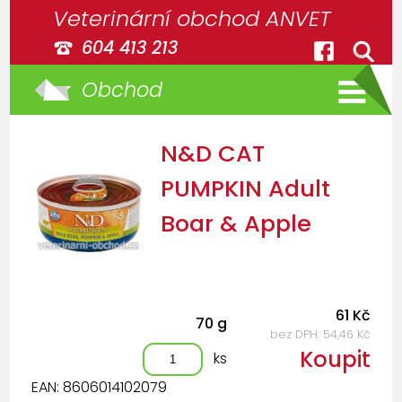
Veterinární obchod ANVET
604 413 213
Obchod
N&D CAT
PUMPKIN Adult
Boar & Apple
61 Kč
70 g
bez DPH: 54,46 Kč
Koupit
ks
EAN: 8606014102079