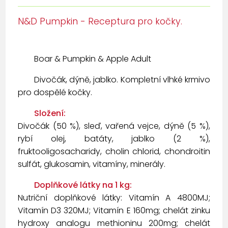
N&D Pumpkin - Receptura pro kočky.
Boar & Pumpkin & Apple Adult
Divočák, dýně, jablko. Kompletní vlhké krmivo
pro dospělé kočky.
Složení:
Divočák (50 %), sleď, vařená vejce, dýně (5 %),
rybí olej, batáty, jablko (2 %),
fruktooligosacharidy, cholin chlorid, chondroitin
sulfát, glukosamin, vitamíny, minerály.
Doplňkové látky na 1 kg:
Nutriční doplňkové látky: Vitamín A 4800MJ;
Vitamín D3 320MJ; Vitamín E 160mg; chelát zinku
hydroxy analogu methioninu 200mg; chelát